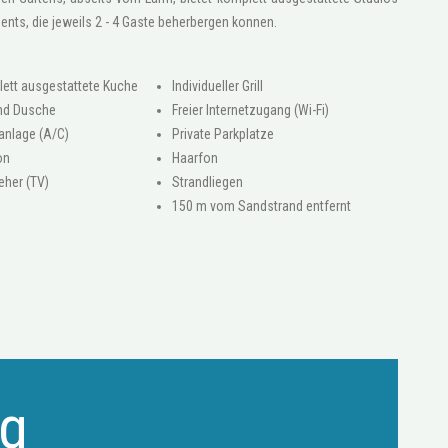
nts, die jeweils 2 - 4 Gaste beherbergen konnen.
ett ausgestattete Kuche
Individueller Grill
nd Dusche
Freier Internetzugang (Wi-Fi)
anlage (A/C)
Private Parkplatze
on
Haarfon
eher (TV)
Strandliegen
150 m vom Sandstrand entfernt
ag