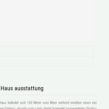
s Haus ausstattung
Haus befindet sich 150 Meter vom Meer entfernt inmitten eines vier
?en Gartens, abseits vom Larm, bietet komplett ausgestattete Studios