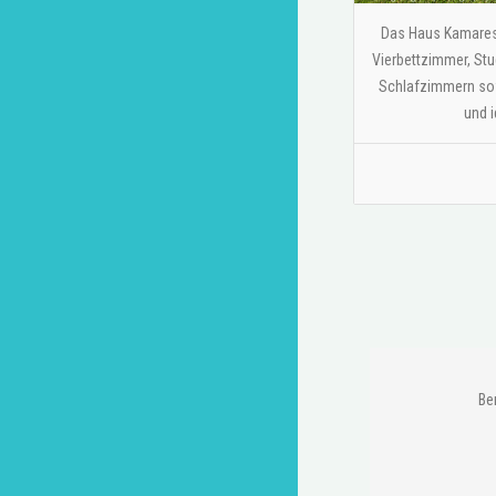
Das Haus Kamares d
Vierbettzimmer, St
Schlafzimmern sowi
und i
Be