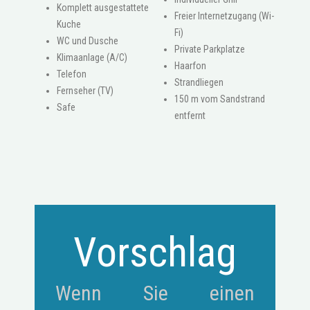
Komplett ausgestattete
Freier Internetzugang (Wi-
Kuche
Fi)
WC und Dusche
Private Parkplatze
Klimaanlage (A/C)
Haarfon
Telefon
Strandliegen
Fernseher (TV)
150 m vom Sandstrand
Safe
entfernt
Vorschlag
Wenn Sie einen