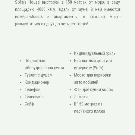
Sofia's House выстроен в 150 метрах от моря, в саду
площадью 4000 кв.м, вдали от шума. В нем имеются
номера-studios и апартаменты, в которых могут
разместиться от двух до четырех гостей.
Индивидуальный гриль
Πолностью
Бесплатный доступ к
оборудованная кухня
интернету (Wi-Fi)
Туалет с душем
Место для парковки
Κондиционер
автомобилей
Τелефон
Фен для сушки волос
Τелевизор
Лежаки
Сейф
В 150 метрах от
песчаного пляжа